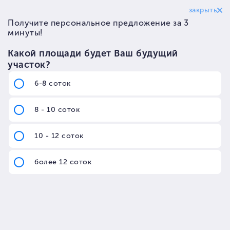
Новости
Развитие поселка Семейный
Next 2
В посёлке Семейный Next 2 установлены таблички с
названием улиц