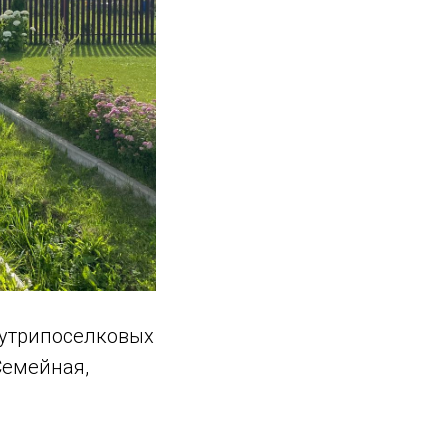
нутрипоселковых
Семейная,