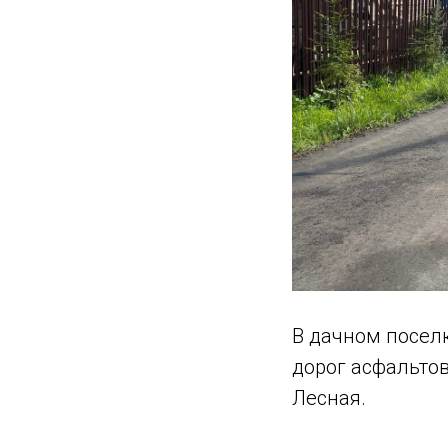
В дачном посел
дорог асфальто
Лесная.